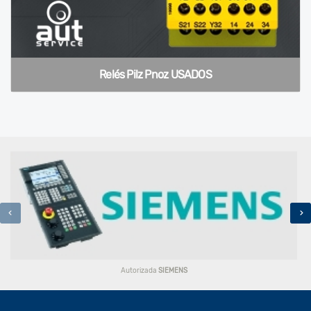
Relés Pilz Pnoz
USADOS
Autorizada
SIEMENS